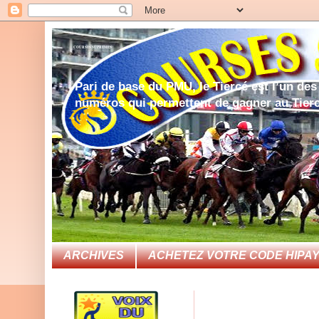
COURSES SUPREMES
Pari de base du PMU, le Tiercé est l’un des
numéros qui permettent de gagner au Tie
ARCHIVES
ACHETEZ VOTRE CODE HIPAY 