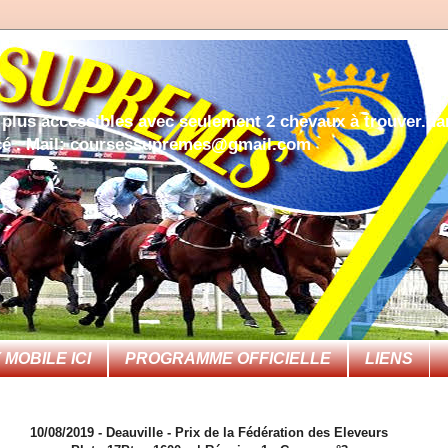
 plus accessibles avec seulement 2 chevaux à trouver.dans
rcé . Mail: coursessupremes@gmail.com
MOBILE ICI
PROGRAMME OFFICIELLE
LIENS
10/08/2019 - Deauville - Prix de la Fédération des Eleveurs